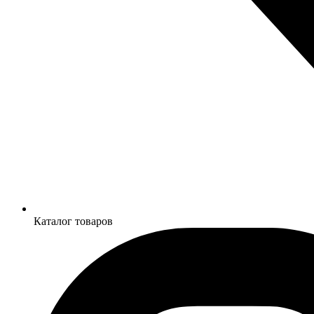
Каталог товаров