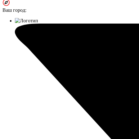
Ваш город: